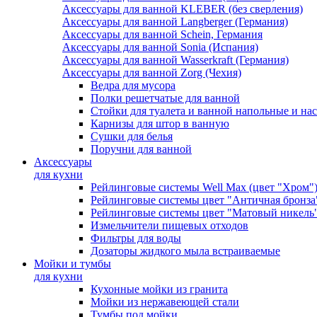
Аксессуары для ванной KLEBER (без сверления)
Аксессуары для ванной Langberger (Германия)
Аксессуары для ванной Schein, Германия
Аксессуары для ванной Sonia (Испания)
Аксессуары для ванной Wasserkraft (Германия)
Аксессуары для ванной Zorg (Чехия)
Ведра для мусора
Полки решетчатые для ванной
Стойки для туалета и ванной напольные и на
Карнизы для штор в ванную
Сушки для белья
Поручни для ванной
Аксессуары
для кухни
Рейлинговые системы Well Max (цвет "Хром"
Рейлинговые системы цвет "Античная бронза
Рейлинговые системы цвет "Матовый никель
Измельчители пищевых отходов
Фильтры для воды
Дозаторы жидкого мыла встраиваемые
Мойки и тумбы
для кухни
Кухонные мойки из гранита
Мойки из нержавеющей стали
Тумбы под мойки