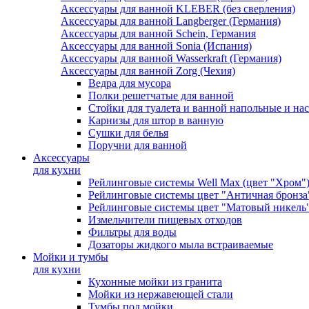
Аксессуары для ванной KLEBER (без сверления)
Аксессуары для ванной Langberger (Германия)
Аксессуары для ванной Schein, Германия
Аксессуары для ванной Sonia (Испания)
Аксессуары для ванной Wasserkraft (Германия)
Аксессуары для ванной Zorg (Чехия)
Ведра для мусора
Полки решетчатые для ванной
Стойки для туалета и ванной напольные и на
Карнизы для штор в ванную
Сушки для белья
Поручни для ванной
Аксессуары
для кухни
Рейлинговые системы Well Max (цвет "Хром"
Рейлинговые системы цвет "Античная бронза
Рейлинговые системы цвет "Матовый никель
Измельчители пищевых отходов
Фильтры для воды
Дозаторы жидкого мыла встраиваемые
Мойки и тумбы
для кухни
Кухонные мойки из гранита
Мойки из нержавеющей стали
Тумбы под мойки