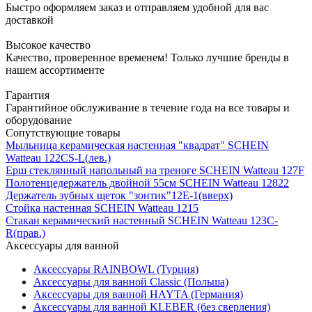
Быстро оформляем заказ и отправляем удобной для вас
доставкой
Высокое качество
Качество, проверенное временем! Только лучшие бренды в
нашем ассортименте
Гарантия
Гарантийное обслуживание в течение года на все товары и
оборудование
Сопутствующие товары
Мыльница керамическая настенная "квадрат" SCHEIN
Watteau 122CS-L(лев.)
Ерш стеклянный напольный на треноге SCHEIN Watteau 127F
Полотенцедержатель двойной 55см SCHEIN Watteau 12822
Держатель зубных щеток "зонтик"12Е-1(вверх)
Стойка настенная SCHEIN Watteau 1215
Стакан керамический настенный SCHEIN Watteau 123C-
R(прав.)
Аксессуары для ванной
Аксессуары RAINBOWL (Турция)
Аксессуары для ванной Classic (Польша)
Аксессуары для ванной HAYTA (Германия)
Аксессуары для ванной KLEBER (без сверления)