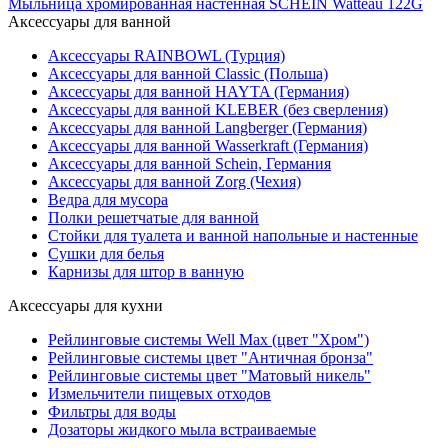
Мыльница хромированная настенная SCHEIN Watteau 122G
Аксессуары для ванной
Аксессуары RAINBOWL (Турция)
Аксессуары для ванной Classic (Польша)
Аксессуары для ванной HAYTA (Германия)
Аксессуары для ванной KLEBER (без сверления)
Аксессуары для ванной Langberger (Германия)
Аксессуары для ванной Wasserkraft (Германия)
Аксессуары для ванной Schein, Германия
Аксессуары для ванной Zorg (Чехия)
Ведра для мусора
Полки решетчатые для ванной
Стойки для туалета и ванной напольные и настенные
Сушки для белья
Карнизы для штор в ванную
Аксессуары для кухни
Рейлинговые системы Well Max (цвет "Хром")
Рейлинговые системы цвет "Античная бронза"
Рейлинговые системы цвет "Матовый никель"
Измельчители пищевых отходов
Фильтры для воды
Дозаторы жидкого мыла встраиваемые