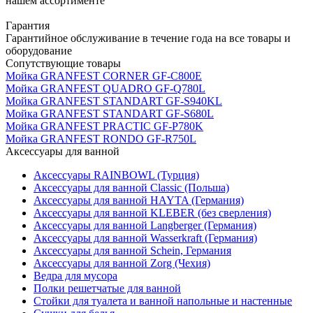
нашем ассортименте
Гарантия
Гарантийное обслуживание в течение года на все товары и
оборудование
Сопутствующие товары
Мойка GRANFEST CORNER GF-C800E
Мойка GRANFEST QUADRO GF-Q780L
Мойка GRANFEST STANDART GF-S940KL
Мойка GRANFEST STANDART GF-S680L
Мойка GRANFEST PRACTIC GF-P780K
Мойка GRANFEST RONDO GF-R750L
Аксессуары для ванной
Аксессуары RAINBOWL (Турция)
Аксессуары для ванной Classic (Польша)
Аксессуары для ванной HAYTA (Германия)
Аксессуары для ванной KLEBER (без сверления)
Аксессуары для ванной Langberger (Германия)
Аксессуары для ванной Wasserkraft (Германия)
Аксессуары для ванной Schein, Германия
Аксессуары для ванной Zorg (Чехия)
Ведра для мусора
Полки решетчатые для ванной
Стойки для туалета и ванной напольные и настенные