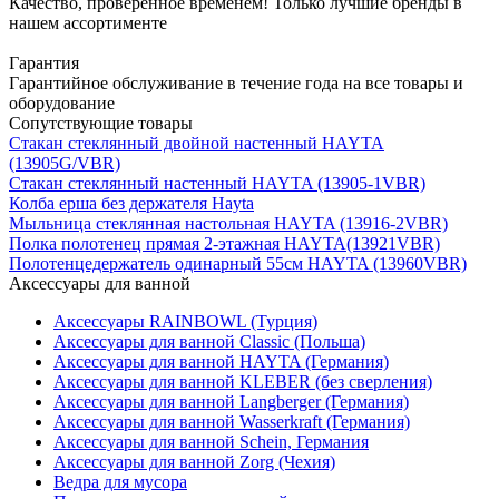
Качество, проверенное временем! Только лучшие бренды в
нашем ассортименте
Гарантия
Гарантийное обслуживание в течение года на все товары и
оборудование
Сопутствующие товары
Стакан стеклянный двойной настенный HAYTA
(13905G/VBR)
Стакан стеклянный настенный HAYTA (13905-1VBR)
Колба ерша без держателя Hayta
Мыльница стеклянная настольная HAYTA (13916-2VBR)
Полка полотенец прямая 2-этажная HAYTA(13921VBR)
Полотенцедержатель одинарный 55см HAYTA (13960VBR)
Аксессуары для ванной
Аксессуары RAINBOWL (Турция)
Аксессуары для ванной Classic (Польша)
Аксессуары для ванной HAYTA (Германия)
Аксессуары для ванной KLEBER (без сверления)
Аксессуары для ванной Langberger (Германия)
Аксессуары для ванной Wasserkraft (Германия)
Аксессуары для ванной Schein, Германия
Аксессуары для ванной Zorg (Чехия)
Ведра для мусора