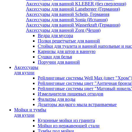
Аксессуары для ванной KLEBER (без сверления)
Аксессуары для ванной Langberger (Германия)
Аксессуары для ванной Schein, Германия
Аксессуары для ванной Sonia (Испания)
Аксессуары для ванной Wasserkraft (Германия)
Аксессуары для ванной Zorg (Чехия)
Ведра для мусора
Полки решетчатые для ванной
Стойки для туалета и ванной напольные и на
Карнизы для штор в ванную
Сушки для белья
Поручни для ванной
Аксессуары
для кухни
Рейлинговые системы Well Max (цвет "Хром"
Рейлинговые системы цвет "Античная бронза
Рейлинговые системы цвет "Матовый никель
Измельчители пищевых отходов
Фильтры для воды
Дозаторы жидкого мыла встраиваемые
Мойки и тумбы
для кухни
Кухонные мойки из гранита
Мойки из нержавеющей стали
Тумбы под мойки