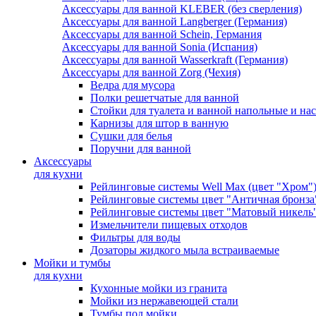
Аксессуары для ванной KLEBER (без сверления)
Аксессуары для ванной Langberger (Германия)
Аксессуары для ванной Schein, Германия
Аксессуары для ванной Sonia (Испания)
Аксессуары для ванной Wasserkraft (Германия)
Аксессуары для ванной Zorg (Чехия)
Ведра для мусора
Полки решетчатые для ванной
Стойки для туалета и ванной напольные и на
Карнизы для штор в ванную
Сушки для белья
Поручни для ванной
Аксессуары
для кухни
Рейлинговые системы Well Max (цвет "Хром"
Рейлинговые системы цвет "Античная бронза
Рейлинговые системы цвет "Матовый никель
Измельчители пищевых отходов
Фильтры для воды
Дозаторы жидкого мыла встраиваемые
Мойки и тумбы
для кухни
Кухонные мойки из гранита
Мойки из нержавеющей стали
Тумбы под мойки