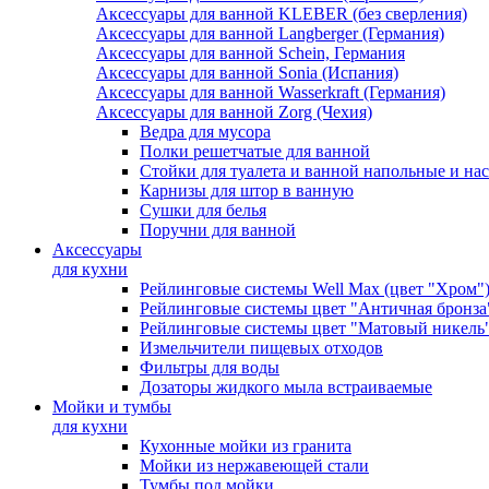
Аксессуары для ванной KLEBER (без сверления)
Аксессуары для ванной Langberger (Германия)
Аксессуары для ванной Schein, Германия
Аксессуары для ванной Sonia (Испания)
Аксессуары для ванной Wasserkraft (Германия)
Аксессуары для ванной Zorg (Чехия)
Ведра для мусора
Полки решетчатые для ванной
Стойки для туалета и ванной напольные и на
Карнизы для штор в ванную
Сушки для белья
Поручни для ванной
Аксессуары
для кухни
Рейлинговые системы Well Max (цвет "Хром"
Рейлинговые системы цвет "Античная бронза
Рейлинговые системы цвет "Матовый никель
Измельчители пищевых отходов
Фильтры для воды
Дозаторы жидкого мыла встраиваемые
Мойки и тумбы
для кухни
Кухонные мойки из гранита
Мойки из нержавеющей стали
Тумбы под мойки