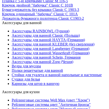
Планка с 5-ю крючками Classic М 116-5
Крючок двойной "бабочка" Classic С 101В
Бумагодержатель без крышки Classic С 1903-3
Крючок одинарный "бабочка" Classic С 101А
Держатель бумажного полотенца Classic С1903-2
Аксессуары для ванной
Аксессуары RAINBOWL (Турция)
Аксессуары для ванной Classic (Польша)
Аксессуары для ванной HAYTA (Германия)
Аксессуары для ванной KLEBER (без сверления)
Аксессуары для ванной Langberger (Германия)
Аксессуары для ванной Wasserkraft (Германия)
Аксессуары для ванной Schein, Германия
Аксессуары для ванной Zorg (Чехия)
Ведра для мусора
Полки решетчатые для ванной
Стойки для туалета и ванной напольные и настенные
Сушки для белья
Карнизы для штор в ванную
Аксессуары для кухни
Рейлинговые системы Well Max (цвет "Хром")
Рейлинговые системы цвет "Античная бронза"
Рейлинговые системы цвет "Матовый никель"