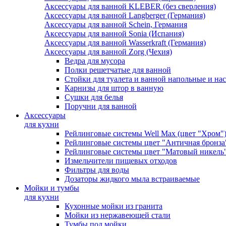
Аксессуары для ванной KLEBER (без сверления)
Аксессуары для ванной Langberger (Германия)
Аксессуары для ванной Schein, Германия
Аксессуары для ванной Sonia (Испания)
Аксессуары для ванной Wasserkraft (Германия)
Аксессуары для ванной Zorg (Чехия)
Ведра для мусора
Полки решетчатые для ванной
Стойки для туалета и ванной напольные и на
Карнизы для штор в ванную
Сушки для белья
Поручни для ванной
Аксессуары
для кухни
Рейлинговые системы Well Max (цвет "Хром"
Рейлинговые системы цвет "Античная бронза
Рейлинговые системы цвет "Матовый никель
Измельчители пищевых отходов
Фильтры для воды
Дозаторы жидкого мыла встраиваемые
Мойки и тумбы
для кухни
Кухонные мойки из гранита
Мойки из нержавеющей стали
Тумбы под мойки