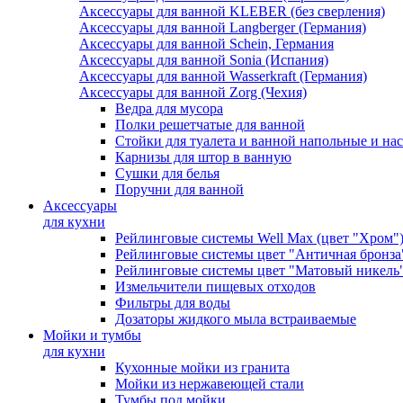
Аксессуары для ванной KLEBER (без сверления)
Аксессуары для ванной Langberger (Германия)
Аксессуары для ванной Schein, Германия
Аксессуары для ванной Sonia (Испания)
Аксессуары для ванной Wasserkraft (Германия)
Аксессуары для ванной Zorg (Чехия)
Ведра для мусора
Полки решетчатые для ванной
Стойки для туалета и ванной напольные и на
Карнизы для штор в ванную
Сушки для белья
Поручни для ванной
Аксессуары
для кухни
Рейлинговые системы Well Max (цвет "Хром"
Рейлинговые системы цвет "Античная бронза
Рейлинговые системы цвет "Матовый никель
Измельчители пищевых отходов
Фильтры для воды
Дозаторы жидкого мыла встраиваемые
Мойки и тумбы
для кухни
Кухонные мойки из гранита
Мойки из нержавеющей стали
Тумбы под мойки