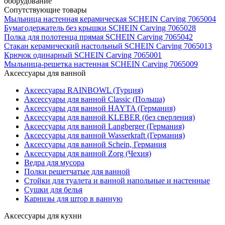
оборудование
Сопутствующие товары
Мыльница настенная керамическая SCHEIN Carving 7065004
Бумагодержатель без крышки SCHEIN Carving 7065028
Полка для полотенца прямая SCHEIN Carving 7065042
Стакан керамический настольный SCHEIN Carving 7065013
Крючок одинарный SCHEIN Carving 7065001
Мыльница-решетка настенная SCHEIN Carving 7065009
Аксессуары для ванной
Аксессуары RAINBOWL (Турция)
Аксессуары для ванной Classic (Польша)
Аксессуары для ванной HAYTA (Германия)
Аксессуары для ванной KLEBER (без сверления)
Аксессуары для ванной Langberger (Германия)
Аксессуары для ванной Wasserkraft (Германия)
Аксессуары для ванной Schein, Германия
Аксессуары для ванной Zorg (Чехия)
Ведра для мусора
Полки решетчатые для ванной
Стойки для туалета и ванной напольные и настенные
Сушки для белья
Карнизы для штор в ванную
Аксессуары для кухни