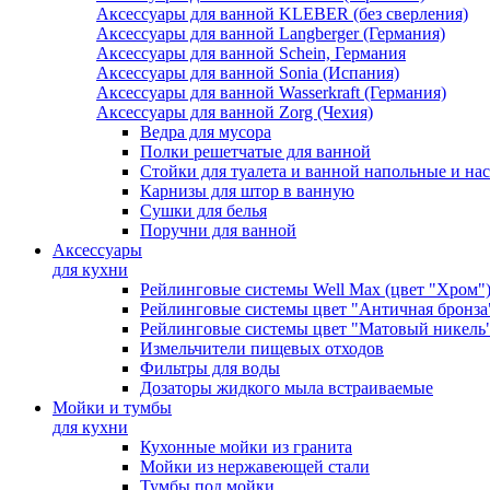
Аксессуары для ванной KLEBER (без сверления)
Аксессуары для ванной Langberger (Германия)
Аксессуары для ванной Schein, Германия
Аксессуары для ванной Sonia (Испания)
Аксессуары для ванной Wasserkraft (Германия)
Аксессуары для ванной Zorg (Чехия)
Ведра для мусора
Полки решетчатые для ванной
Стойки для туалета и ванной напольные и на
Карнизы для штор в ванную
Сушки для белья
Поручни для ванной
Аксессуары
для кухни
Рейлинговые системы Well Max (цвет "Хром"
Рейлинговые системы цвет "Античная бронза
Рейлинговые системы цвет "Матовый никель
Измельчители пищевых отходов
Фильтры для воды
Дозаторы жидкого мыла встраиваемые
Мойки и тумбы
для кухни
Кухонные мойки из гранита
Мойки из нержавеющей стали
Тумбы под мойки