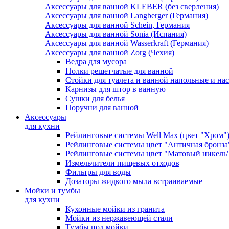
Аксессуары для ванной KLEBER (без сверления)
Аксессуары для ванной Langberger (Германия)
Аксессуары для ванной Schein, Германия
Аксессуары для ванной Sonia (Испания)
Аксессуары для ванной Wasserkraft (Германия)
Аксессуары для ванной Zorg (Чехия)
Ведра для мусора
Полки решетчатые для ванной
Стойки для туалета и ванной напольные и на
Карнизы для штор в ванную
Сушки для белья
Поручни для ванной
Аксессуары
для кухни
Рейлинговые системы Well Max (цвет "Хром"
Рейлинговые системы цвет "Античная бронза
Рейлинговые системы цвет "Матовый никель
Измельчители пищевых отходов
Фильтры для воды
Дозаторы жидкого мыла встраиваемые
Мойки и тумбы
для кухни
Кухонные мойки из гранита
Мойки из нержавеющей стали
Тумбы под мойки