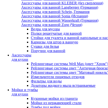
Аксессуары для ванной KLEBER (без сверления)
Аксессуары для ванной Langberger (Германия)
Аксессуары для ванной Schein, Германия
Аксессуары для ванной Sonia (Испания)
Аксессуары для ванной Wasserkraft (Германия)
Аксессуары для ванной Zorg (Чехия)
Ведра для мусора
Полки решетчатые для ванной
Стойки для туалета и ванной напольные и на
Карнизы для штор в ванную
Сушки для белья
Поручни для ванной
Аксессуары
для кухни
Рейлинговые системы Well Max (цвет "Хром"
Рейлинговые системы цвет "Античная бронза
Рейлинговые системы цвет "Матовый никель
Измельчители пищевых отходов
Фильтры для воды
Дозаторы жидкого мыла встраиваемые
Мойки и тумбы
для кухни
Кухонные мойки из гранита
Мойки из нержавеющей стали
Тумбы под мойки