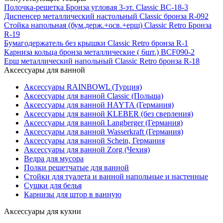
Полочка-решетка Бронза угловая 3-эт. Сlassic ВС-18-3
Диспенсер металлический настольный Сlassic бронза R-092
Стойка напольная (бум.держ.+осв.+ерш) Classic Retro Бронза
R-19
Бумагодержатель без крышки Сlassic Retro бронза R-1
Карниза кольца бронза металлические ( 6шт.) BCF090-2
Ерш металлический напольный Сlassic Retro бронза R-18
Аксессуары для ванной
Аксессуары RAINBOWL (Турция)
Аксессуары для ванной Classic (Польша)
Аксессуары для ванной HAYTA (Германия)
Аксессуары для ванной KLEBER (без сверления)
Аксессуары для ванной Langberger (Германия)
Аксессуары для ванной Wasserkraft (Германия)
Аксессуары для ванной Schein, Германия
Аксессуары для ванной Zorg (Чехия)
Ведра для мусора
Полки решетчатые для ванной
Стойки для туалета и ванной напольные и настенные
Сушки для белья
Карнизы для штор в ванную
Аксессуары для кухни