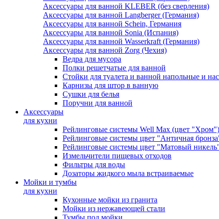
Аксессуары для ванной KLEBER (без сверления)
Аксессуары для ванной Langberger (Германия)
Аксессуары для ванной Schein, Германия
Аксессуары для ванной Sonia (Испания)
Аксессуары для ванной Wasserkraft (Германия)
Аксессуары для ванной Zorg (Чехия)
Ведра для мусора
Полки решетчатые для ванной
Стойки для туалета и ванной напольные и на
Карнизы для штор в ванную
Сушки для белья
Поручни для ванной
Аксессуары
для кухни
Рейлинговые системы Well Max (цвет "Хром"
Рейлинговые системы цвет "Античная бронза
Рейлинговые системы цвет "Матовый никель
Измельчители пищевых отходов
Фильтры для воды
Дозаторы жидкого мыла встраиваемые
Мойки и тумбы
для кухни
Кухонные мойки из гранита
Мойки из нержавеющей стали
Тумбы под мойки