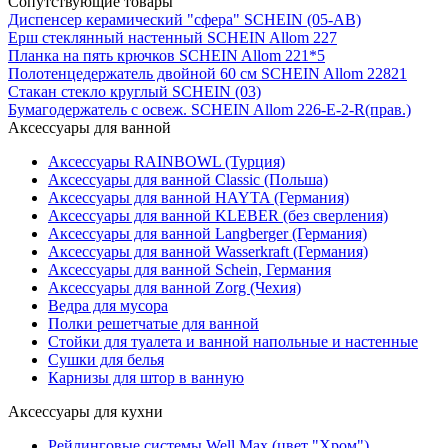
Сопутствующие товары
Диспенсер керамический "сфера" SCHEIN (05-AВ)
Ерш стеклянный настенный SCHEIN Allom 227
Планка на пять крючков SCHEIN Allom 221*5
Полотенцедержатель двойной 60 см SCHEIN Allom 22821
Стакан стекло круглый SCHEIN (03)
Бумагодержатель с освеж. SCHEIN Allom 226-Е-2-R(прав.)
Аксессуары для ванной
Аксессуары RAINBOWL (Турция)
Аксессуары для ванной Classic (Польша)
Аксессуары для ванной HAYTA (Германия)
Аксессуары для ванной KLEBER (без сверления)
Аксессуары для ванной Langberger (Германия)
Аксессуары для ванной Wasserkraft (Германия)
Аксессуары для ванной Schein, Германия
Аксессуары для ванной Zorg (Чехия)
Ведра для мусора
Полки решетчатые для ванной
Стойки для туалета и ванной напольные и настенные
Сушки для белья
Карнизы для штор в ванную
Аксессуары для кухни
Рейлинговые системы Well Max (цвет "Хром")