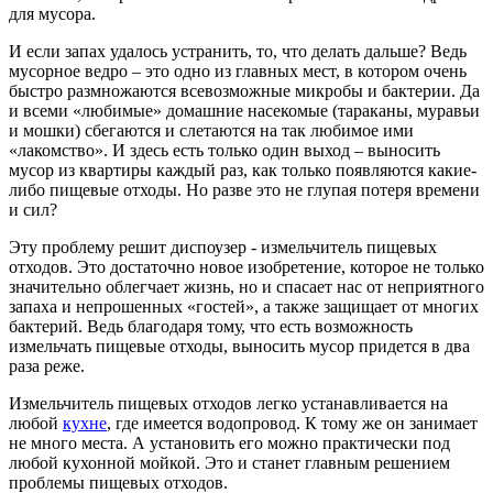
для мусора.
И если запах удалось устранить, то, что делать дальше? Ведь
мусорное ведро – это одно из главных мест, в котором очень
быстро размножаются всевозможные микробы и бактерии. Да
и всеми «любимые» домашние насекомые (тараканы, муравьи
и мошки) сбегаются и слетаются на так любимое ими
«лакомство». И здесь есть только один выход – выносить
мусор из квартиры каждый раз, как только появляются какие-
либо пищевые отходы. Но разве это не глупая потеря времени
и сил?
Эту проблему решит диспоузер - измельчитель пищевых
отходов. Это достаточно новое изобретение, которое не только
значительно облегчает жизнь, но и спасает нас от неприятного
запаха и непрошенных «гостей», а также защищает от многих
бактерий. Ведь благодаря тому, что есть возможность
измельчать пищевые отходы, выносить мусор придется в два
раза реже.
Измельчитель пищевых отходов легко устанавливается на
любой
кухне
, где имеется водопровод. К тому же он занимает
не много места. А установить его можно практически под
любой кухонной мойкой. Это и станет главным решением
проблемы пищевых отходов.