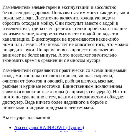
Измельчитель элементарен в эксплуатации и абсолютно
безопасен для здоровья. Пользоваться им могут как дети, так и
пожилые люди. Достаточно включить холодную воду и
сбросить отходы в мойку. Они поступят вместе с водой в
измельчитель, где за счет трения о стенки происходит полное
их измельчение, которое затем вместе с водой попадает в
канализацию. В диспоузерах не применяются какие-либо
ножи или лезвия. Это позволяет не опасаться того, что можно
повредить руки. По времени весь процесс измельчения
занимает не более минуты. А это позволяет значительно
экономить время в сравнении с выносом мусора.
Измельчители справляются практически со всеми пищевыми
отходами: косточки от слив и вишен, яичная скорлупа,
очистки от фруктов и овощей, рыбная шелуха, мясные,
рыбные и куриные косточки. Единственным исключением
являются волокнистые отходы (например, сельдерей). Но это
ничто по сравнению с тем, какими возможностями обладает
диспоузер. Ведь ничего более надежного в борьбе с
пищевыми отходами придумать невозможно.
Аксессуары для ванной
Аксессуары RAINBOWL (Турция)